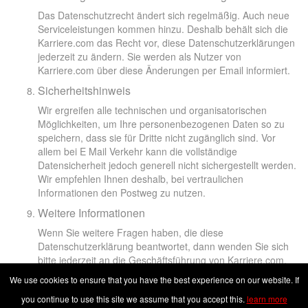
Das Datenschutzrecht ändert sich regelmäßig. Auch neue
Serviceleistungen kommen hinzu. Deshalb behält sich die
Karriere.com das Recht vor, diese Datenschutzerklärungen
jederzeit zu ändern. Sie werden als Nutzer von
Karriere.com über diese Änderungen per Email informiert.
Sicherheitshinweis
Wir ergreifen alle technischen und organisatorischen
Möglichkeiten, um Ihre personenbezogenen Daten so zu
speichern, dass sie für Dritte nicht zugänglich sind. Vor
allem bei E Mail Verkehr kann die vollständige
Datensicherheit jedoch generell nicht sichergestellt werden.
Wir empfehlen Ihnen deshalb, bei vertraulichen
Informationen den Postweg zu nutzen.
Weitere Informationen
Wenn Sie weitere Fragen haben, die diese
Datenschutzerklärung beantwortet, dann wenden Sie sich
bitte jederzeit an die Geschäftsführung von Karriere.com,
um weitere Informationen zu erhalten. Die Anschrift finden
We use cookies to ensure that you have the best experience on our website. If
Sie unter
Impressum
.
you continue to use this site we assume that you accept this.
learn more