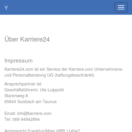
Y
Toggl
navig
Skip
to
main
content
Über Karriere24
Impressum
Karriere24.com ist ein Service der Karriere.com Unternehmens-
und Personalberatung UG (haftungsbeschränkt)
Ansprechpartner ist:
Geschäftsführerin: Ute Luippold
Starenweg 8
65843 Sulzbach am Taunus
Email: info@karriere.com
Tel: 069-94942894
Amtsgericht Frankfurt/Main HRB 114547